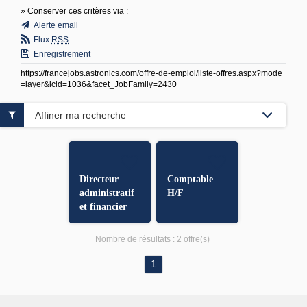
» Conserver ces critères via :
Alerte email
Flux
RSS
Enregistrement
https://francejobs.astronics.com/offre-de-emploi/liste-offres.aspx?mode
=layer&lcid=1036&facet_JobFamily=2430
Affiner ma recherche
Directeur
Comptable
administratif
H/F
et financier
H/F
Nombre de résultats :
2 offre(s)
1