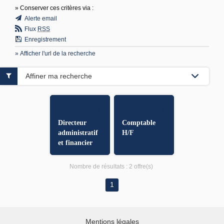
» Conserver ces critères via :
Alerte email
Flux
RSS
Enregistrement
» Afficher l'url de la recherche
Affiner ma recherche
Directeur
Comptable
administratif
H/F
et financier
H/F
Nombre de résultats :
2 offre(s)
1
Mentions légales