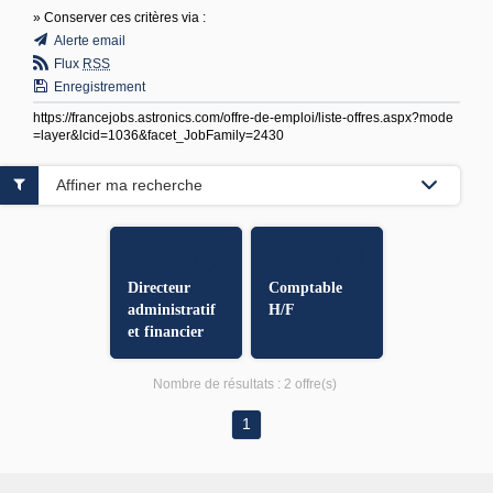
» Conserver ces critères via :
Alerte email
Flux
RSS
Enregistrement
https://francejobs.astronics.com/offre-de-emploi/liste-offres.aspx?mode
=layer&lcid=1036&facet_JobFamily=2430
Affiner ma recherche
Directeur
Comptable
administratif
H/F
et financier
H/F
Nombre de résultats :
2 offre(s)
1