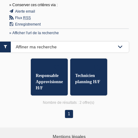
» Conserver ces critères via :
Alerte email
Flux
RSS
Enregistrement
» Afficher l'url de la recherche
Affiner ma recherche
Responsable
Technicien
Approvisionnements
planning H/F
H/F
Nombre de résultats :
2 offre(s)
1
Mentions légales