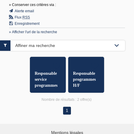
» Conserver ces critères via :
Alerte email
Flux
RSS
Enregistrement
» Afficher l'url de la recherche
Affiner ma recherche
Responsable
Responsable
service
programmes
programmes
H/F
H/F
Nombre de résultats :
2 offre(s)
1
Mentions légales